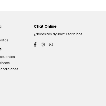
al
Chat Online
¿Necesitás ayuda? Escribínos
ventos
e
recuentes
iones
Condiciones