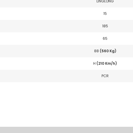
LINGLONG
15
185
65
88
(560 Kg)
H
(210 Km/h)
PCR