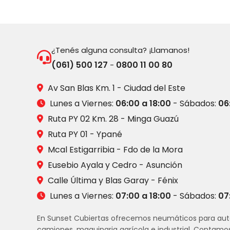
¿Tenés alguna consulta? ¡Llamanos!
(061) 500 127
0800 11 00 80
-
Av San Blas Km. 1 - Ciudad del Este
Lunes a Viernes:
06:00 a 18:00
- Sábados:
06
Ruta PY 02 Km. 28 - Minga Guazú
Ruta PY 01 - Ypané
Mcal Estigarribia - Fdo de la Mora
Eusebio Ayala y Cedro - Asunción
Calle Última y Blas Garay - Fénix
Lunes a Viernes:
07:00 a 18:00
- Sábados:
07
En Sunset Cubiertas ofrecemos neumáticos para aut
camiones, maquinaria agrícola e industrial. Contamo