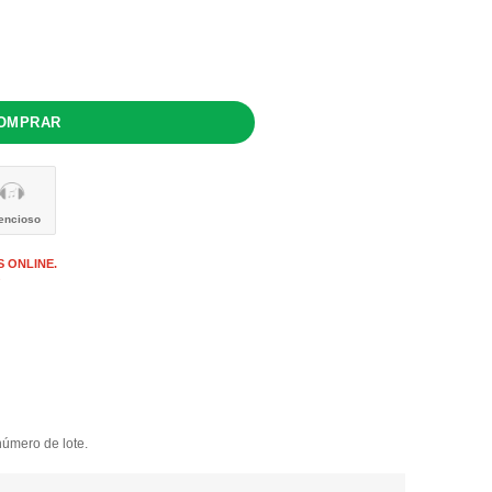
lencioso
 ONLINE.
s
número de lote.