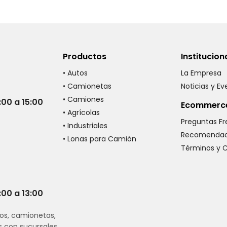
Productos
Institucion
• Autos
La Empresa
• Camionetas
Noticias y E
• Camiones
:00 a 15:00
Ecommerc
• Agrícolas
Preguntas F
• Industriales
Recomendac
• Lonas para Camión
Términos y 
:00 a 13:00
os, camionetas,
s con sucursales