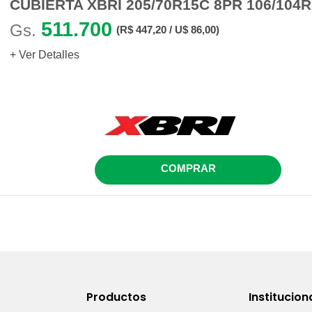
CUBIERTA XBRI 205/70R15C 8PR 106/104
511.700
Gs.
(R$ 447,20 / U$ 86,00)
+ Ver Detalles
COMPRAR
Productos
Institucion