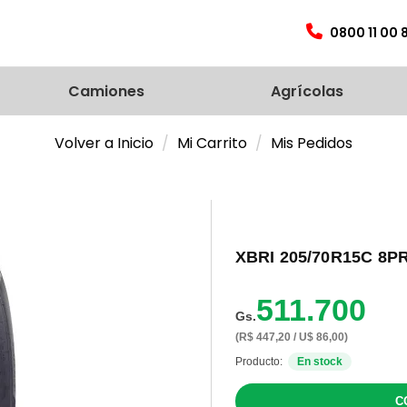
0800 11 00 
Camiones
Agrícolas
Volver a Inicio
Mi Carrito
Mis Pedidos
XBRI 205/70R15C 8
511.700
Gs.
(R$ 447,20 / U$ 86,00)
Producto:
En stock