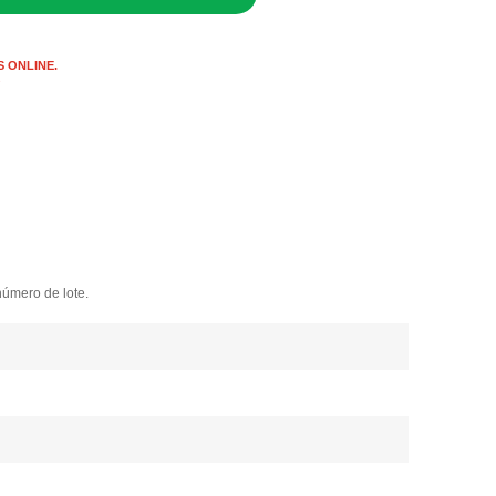
 ONLINE.
s
número de lote.