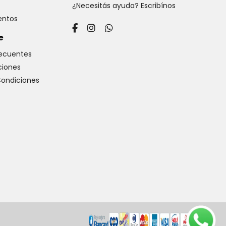
¿Necesitás ayuda? Escribínos
ventos
e
recuentes
iones
Condiciones