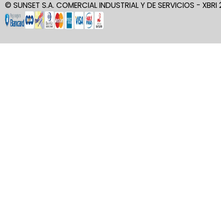
© SUNSET S.A. COMERCIAL INDUSTRIAL Y DE SERVICIOS - XBRI