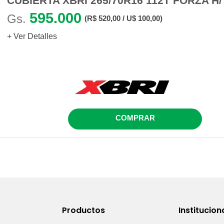
CUBIERTA XBRI 265/70R16 112T FORZA H/
595.000
Gs.
(R$ 520,00 / U$ 100,00)
+ Ver Detalles
COMPRAR
Productos
Institucion