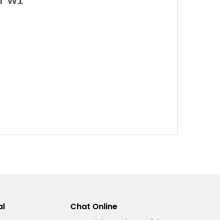
T W1
al
Chat Online