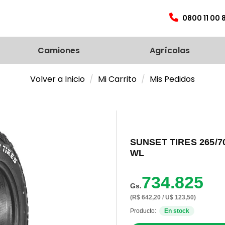
0800 11 00 
Camiones
Agrícolas
Volver a Inicio
Mi Carrito
Mis Pedidos
SUNSET TIRES 265/7
WL
734.825
Gs.
(R$ 642,20 / U$ 123,50)
Producto:
En stock