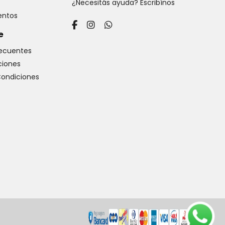
¿Necesitás ayuda? Escribínos
ventos
e
recuentes
iones
Condiciones