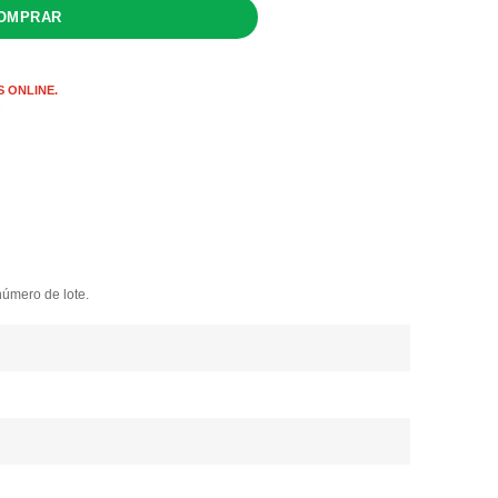
 ONLINE.
s
número de lote.