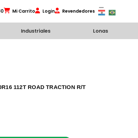
80
Mi Carrito
Login
Revendedores
Industriales
Lonas
0R16 112T ROAD TRACTION R/T