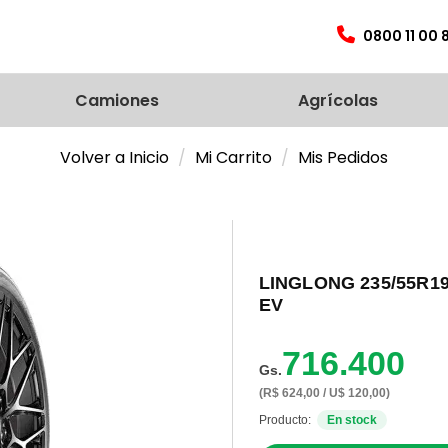
0800 11 00 
Camiones
Agrícolas
Volver a Inicio
Mi Carrito
Mis Pedidos
LINGLONG 235/55R19
EV
716.400
Gs.
(R$ 624,00 / U$ 120,00)
Producto:
En stock