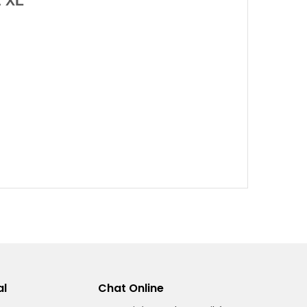
 XL
al
Chat Online