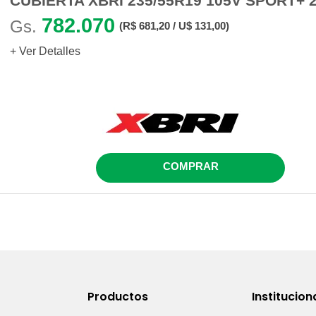
CUBIERTA XBRI 235/55R19 105V SPORT+ 2
782.070
Gs.
(R$ 681,20 / U$ 131,00)
+ Ver Detalles
COMPRAR
Productos
Institucion