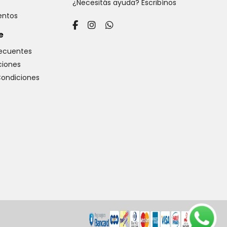
¿Necesitás ayuda? Escribínos
ventos
e
recuentes
iones
Condiciones