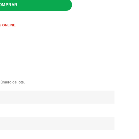
 ONLINE.
s
número de lote.