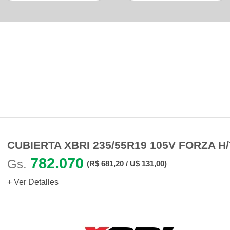
Productos Similares
Otras personas también buscaron
CUBIERTA XBRI 235/55R19 105V FORZA H/
782.070
Gs.
(R$ 681,20 / U$ 131,00)
+ Ver Detalles