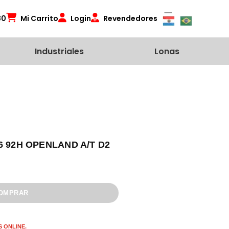
80
Mi Carrito
Login
Revendedores
Industriales
Lonas
6 92H OPENLAND A/T D2
 ONLINE.