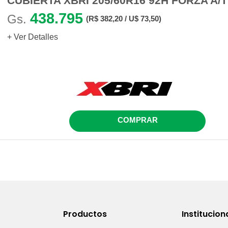
CUBIERTA XBRI 205/60R16 92H FORZA A/
438.795
Gs.
(R$ 382,20 / U$ 73,50)
+ Ver Detalles
COMPRAR
Productos
Institucion