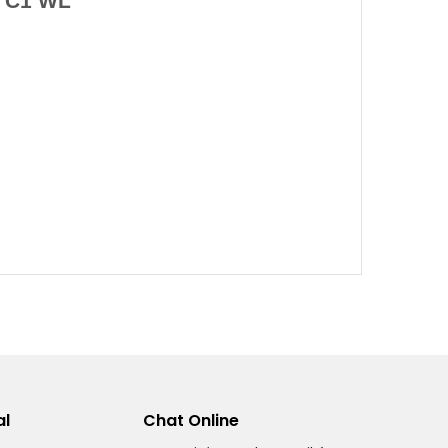
T C1 WL
al
Chat Online