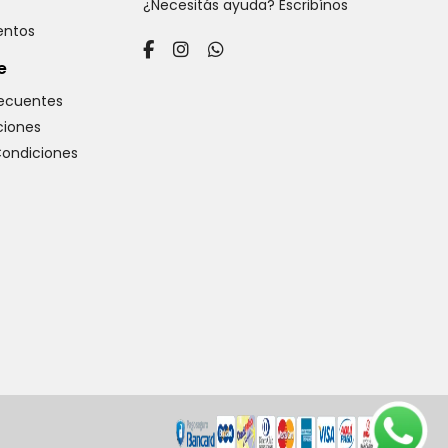
¿Necesitás ayuda? Escribínos
ventos
e
recuentes
iones
Condiciones